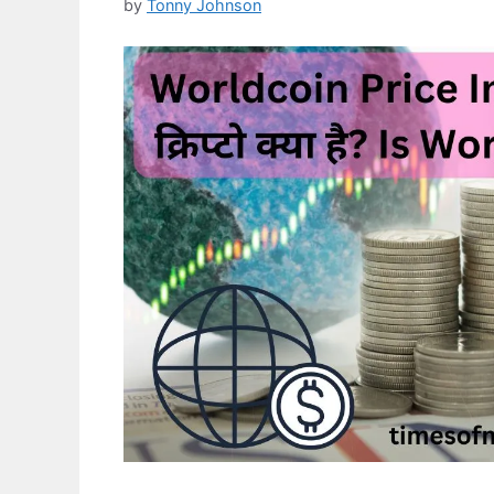
by
Tonny Johnson