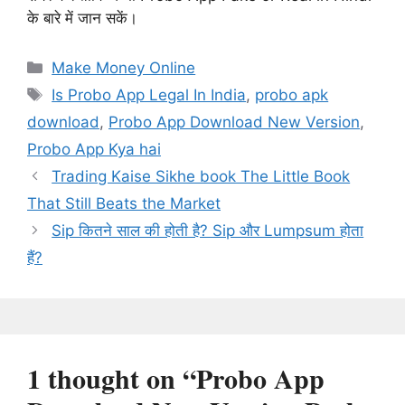
के बारे में जान सकें।
Categories
Make Money Online
Tags
Is Probo App Legal In India
,
probo apk
download
,
Probo App Download New Version
,
Probo App Kya hai
Trading Kaise Sikhe book The Little Book
That Still Beats the Market
Sip कितने साल की होती है? Sip और Lumpsum होता
हैं?
1 thought on “Probo App