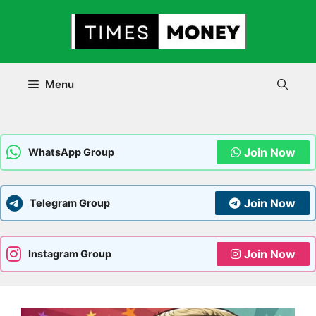
Skip
to
content
Menu
Join Now
WhatsApp Group
Join Now
Telegram Group
Join Now
Instagram Group